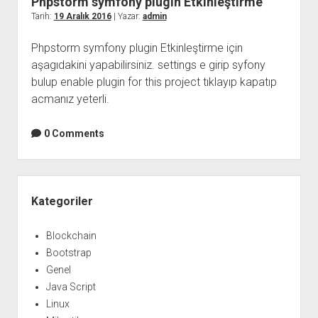
Phpstorm symfony plugin Etkinleştirme
Tarih:
19 Aralık 2016
| Yazar:
admin
Phpstorm symfony plugin Etkinleştirme için
aşagıdakini yapabilirsiniz. settings e girip syfony
bulup enable plugin for this project tıklayıp kapatıp
acmanız yeterli.
0 Comments
Yan
Menü
Kategoriler
Blockchain
Bootstrap
Genel
Java Script
Linux