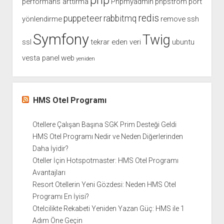
php
performans arttırma
Phpmyadmin
phpstrom
port
redis
puppeteer
rabbitmq
yönlendirme
remove
ssh
Symfony
Twig
ssl
tekrar eden veri
ubuntu
vesta panel
web
yeniden
HMS Otel Programı
Otellere Çalışan Başına SGK Prim Desteği Geldi
HMS Otel Programı Nedir ve Neden Diğerlerinden
Daha İyidir?
Oteller İçin Hotspotmaster: HMS Otel Programı
Avantajları
Resort Otellerin Yeni Gözdesi: Neden HMS Otel
Programı En İyisi?
Otelcilikte Rekabeti Yeniden Yazan Güç: HMS ile 1
Adım Öne Geçin