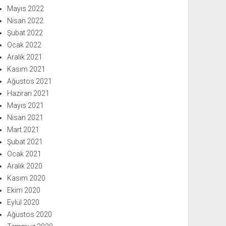
Mayıs 2022
Nisan 2022
Şubat 2022
Ocak 2022
Aralık 2021
Kasım 2021
Ağustos 2021
Haziran 2021
Mayıs 2021
Nisan 2021
Mart 2021
Şubat 2021
Ocak 2021
Aralık 2020
Kasım 2020
Ekim 2020
Eylül 2020
Ağustos 2020