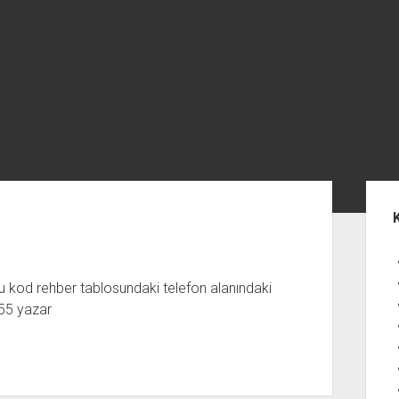
Yan
Me
bu kod rehber tablosundaki telefon alanındaki
555 yazar