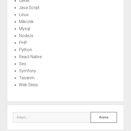
Genel
Java Script
Linux
Mikrotik
Mysql
NodeJs
PHP
Python
React Native
Seo
Symfony
Tasarım
Web Sitesi
Arama