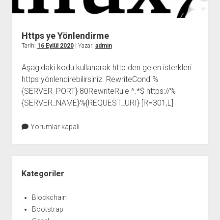
Https ye Yönlendirme
Tarih:
16 Eylül 2020
| Yazar:
admin
Aşagıdaki kodu kullanarak http den gelen isterkleri
https yönlendirebilirsiniz. RewriteCond %
{SERVER_PORT} 80RewriteRule ^.*$ https://%
{SERVER_NAME}%{REQUEST_URI} [R=301,L]
Yorumlar kapalı
Yan
Menü
Kategoriler
Blockchain
Bootstrap