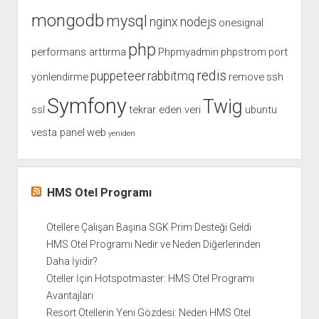
mongodb
mysql
nginx
nodejs
onesignal
php
performans arttırma
Phpmyadmin
phpstrom
port
redis
puppeteer
rabbitmq
yönlendirme
remove
ssh
Symfony
Twig
ssl
tekrar eden veri
ubuntu
vesta panel
web
yeniden
HMS Otel Programı
Otellere Çalışan Başına SGK Prim Desteği Geldi
HMS Otel Programı Nedir ve Neden Diğerlerinden
Daha İyidir?
Oteller İçin Hotspotmaster: HMS Otel Programı
Avantajları
Resort Otellerin Yeni Gözdesi: Neden HMS Otel