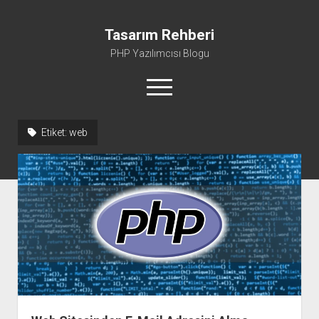
Tasarım Rehberi
PHP Yazılımcısı Blogu
menüyü
aç
Etiket:
web
Gizlilik Politikası
Hakkımda