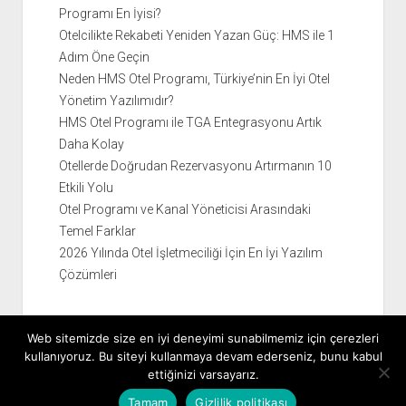
Programı En İyisi?
Otelcilikte Rekabeti Yeniden Yazan Güç: HMS ile 1
Adım Öne Geçin
Neden HMS Otel Programı, Türkiye’nin En İyi Otel
Yönetim Yazılımıdır?
HMS Otel Programı ile TGA Entegrasyonu Artık
Daha Kolay
Otellerde Doğrudan Rezervasyonu Artırmanın 10
Etkili Yolu
Otel Programı ve Kanal Yöneticisi Arasındaki
Temel Farklar
2026 Yılında Otel İşletmeciliği İçin En İyi Yazılım
Çözümleri
Web sitemizde size en iyi deneyimi sunabilmemiz için çerezleri
kullanıyoruz. Bu siteyi kullanmaya devam ederseniz, bunu kabul
ettiğinizi varsayarız.
Tamam
Gizlilik politikası