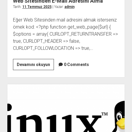
Web Sitesinden E-Mail Adresini Alma
Tarih:
11 Temmuz 2025
| Yazar:
admin
Eğer Web Sitesinden mail adresini almak isterseniz
örnek kod: <?php function get_web_page($url) {
$options = array( CURLOPT_RETURNTRANSFER =>
true, CURLOPT_HEADER => false,
CURLOPT_FOLLOWLOCATION => true,…
Web
Devamını okuyun
0 Comments
Sitesinden
E-
Mail
Adresini
Alma