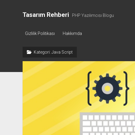
Tasarım Rehberi
PHP Yazılımcısı Blogu
Gizlilik Politikası
Hakkımda
Kategori:
Java Script