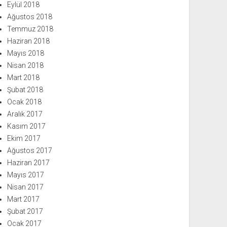
Eylül 2018
Ağustos 2018
Temmuz 2018
Haziran 2018
Mayıs 2018
Nisan 2018
Mart 2018
Şubat 2018
Ocak 2018
Aralık 2017
Kasım 2017
Ekim 2017
Ağustos 2017
Haziran 2017
Mayıs 2017
Nisan 2017
Mart 2017
Şubat 2017
Ocak 2017