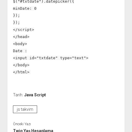
$("#txtdate").datepicker({
minDate: 0
});
});
</script>
</head>
<body>
Date :
<input id="txtdate" type="text">
</body>
</html>
Tarih:
Java Script
js takvim
Önceki Yazı
Twig Yaş Hesaplama