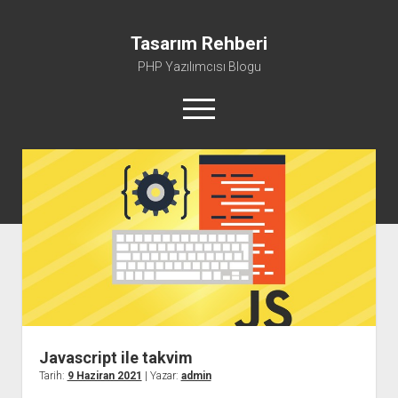
Tasarım Rehberi
PHP Yazılımcısı Blogu
menüyü
aç
Gizlilik Politikası
Hakkımda
Javascript ile takvim
Tarih:
9 Haziran 2021
| Yazar:
admin