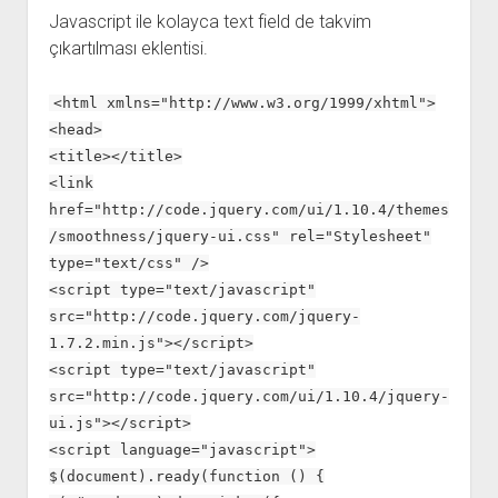
Javascript ile kolayca text field de takvim
çıkartılması eklentisi.
<html xmlns="http://www.w3.org/1999/xhtml">
<head>
<title></title>
<link
href="http://code.jquery.com/ui/1.10.4/themes
/smoothness/jquery-ui.css" rel="Stylesheet"
type="text/css" />
<script type="text/javascript"
src="http://code.jquery.com/jquery-
1.7.2.min.js"></script>
<script type="text/javascript"
src="http://code.jquery.com/ui/1.10.4/jquery-
ui.js"></script>
<script language="javascript">
$(document).ready(function () {