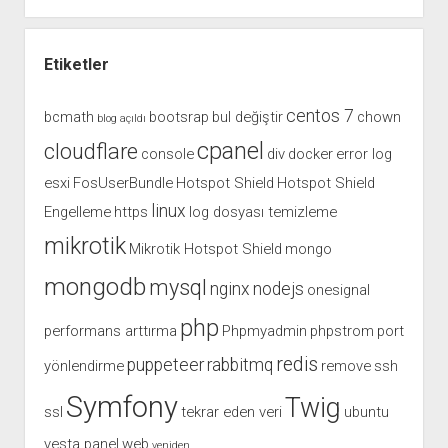
Etiketler
centos 7
bcmath
bootsrap
bul değiştir
chown
blog açıldı
cpanel
cloudflare
console
div
docker
error log
esxi
FosUserBundle
Hotspot Shield
Hotspot Shield
linux
Engelleme
https
log dosyası temizleme
mikrotik
Mikrotik Hotspot Shield
mongo
mongodb
mysql
nginx
nodejs
onesignal
php
performans arttırma
Phpmyadmin
phpstrom
port
redis
puppeteer
rabbitmq
yönlendirme
remove
ssh
Symfony
Twig
ssl
tekrar eden veri
ubuntu
vesta panel
web
yeniden