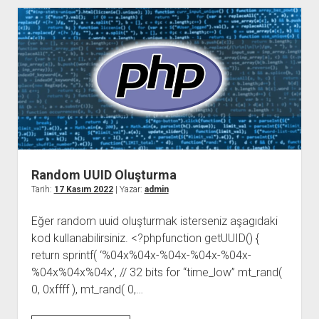
Random UUID Oluşturma
Tarih:
17 Kasım 2022
| Yazar:
admin
Eğer random uuid oluşturmak isterseniz aşagıdaki
kod kullanabilirsiniz. <?phpfunction getUUID() {
return sprintf( ‘%04x%04x-%04x-%04x-%04x-
%04x%04x%04x’, // 32 bits for “time_low” mt_rand(
0, 0xffff ), mt_rand( 0,…