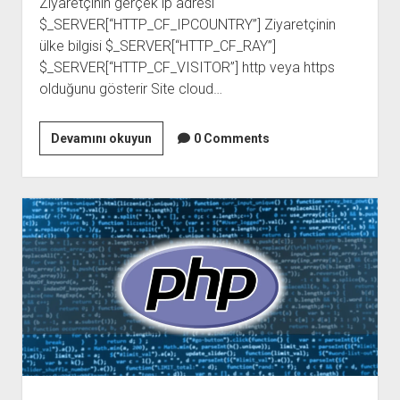
Ziyaretçinin gerçek ip adresi
$_SERVER[“HTTP_CF_IPCOUNTRY”] Ziyaretçinin
ülke bilgisi $_SERVER[“HTTP_CF_RAY”]
$_SERVER[“HTTP_CF_VISITOR”] http veya https
olduğunu gösterir Site cloud…
Cloud
Devamını okuyun
0 Comments
Flare
sitelerde
ziyaretçi
ip
lerini
öğrenme