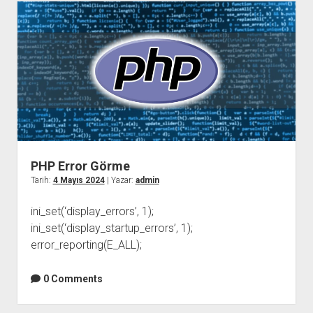
Kontrolü
PHP Error Görme
Tarih:
4 Mayıs 2024
| Yazar:
admin
ini_set(‘display_errors’, 1);
ini_set(‘display_startup_errors’, 1);
error_reporting(E_ALL);
0 Comments