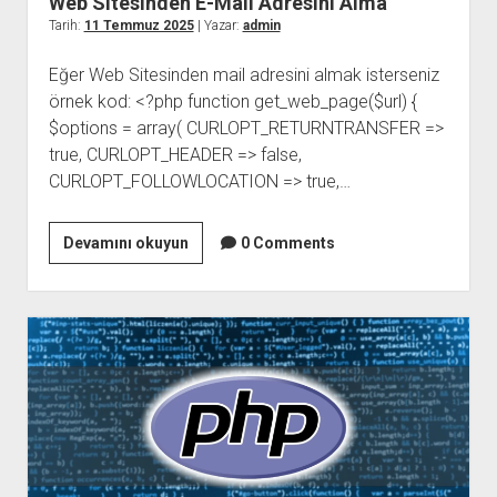
Web Sitesinden E-Mail Adresini Alma
Tarih:
11 Temmuz 2025
| Yazar:
admin
Eğer Web Sitesinden mail adresini almak isterseniz
örnek kod: <?php function get_web_page($url) {
$options = array( CURLOPT_RETURNTRANSFER =>
true, CURLOPT_HEADER => false,
CURLOPT_FOLLOWLOCATION => true,…
Web
Devamını okuyun
0 Comments
Sitesinden
E-
Mail
Adresini
Alma