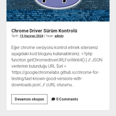
Chrome Driver Sürüm Kontrolü
Tarih:
15 Haziran 2024
| Yazar:
admin
Eğer chrome versiyonu kontrol etmek isterseniz
aşagıdaki kod blogunu kullanaiblirsiniz. <?php
function getChromedriverURLForWin64() { // JSON
verilerinin bulunduğu URL $url =
‘https://googlechromelabs.github.io/chrome-for-
testing/last-known-good-versions-with-
downloads.json’; // cURL oturumu…
Chrome
Devamını okuyun
0 Comments
Driver
Sürüm