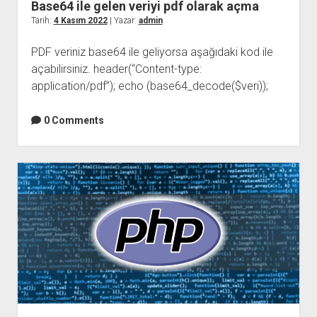
Base64 ile gelen veriyi pdf olarak açma
Tarih:
4 Kasım 2022
| Yazar:
admin
PDF veriniz base64 ile geliyorsa aşağıdaki kod ile
açabilirsiniz. header(“Content-type:
application/pdf”); echo (base64_decode($veri));
0 Comments