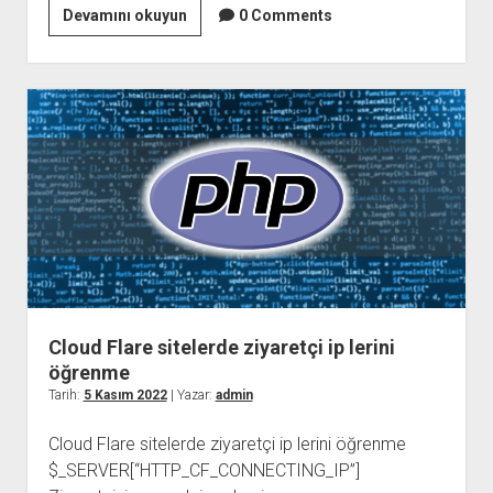
Random
Devamını okuyun
0 Comments
UUID
Oluşturma
Cloud Flare sitelerde ziyaretçi ip lerini
öğrenme
Tarih:
5 Kasım 2022
| Yazar:
admin
Cloud Flare sitelerde ziyaretçi ip lerini öğrenme
$_SERVER[“HTTP_CF_CONNECTING_IP”]