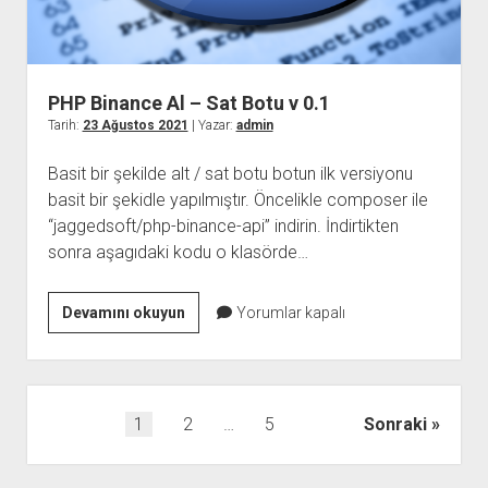
PHP Binance Al – Sat Botu v 0.1
Tarih:
23 Ağustos 2021
| Yazar:
admin
Basit bir şekilde alt / sat botu botun ilk versiyonu
basit bir şekidle yapılmıştır. Öncelikle composer ile
“jaggedsoft/php-binance-api” indirin. İndirtikten
sonra aşagıdaki kodu o klasörde…
PHP
Devamını okuyun
Yorumlar kapalı
Binance
Al
–
Sat
Yazı
1
2
…
5
Sonraki
Botu
sayfalaması
v