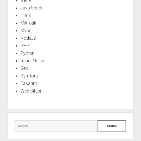
Genel
Java Script
Linux
Mikrotik
Mysql
NodeJs
PHP
Python
React Native
Seo
Symfony
Tasarım
Web Sitesi
Arama