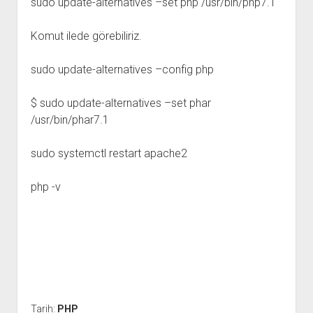
sudo update-alternatives –set php /usr/bin/php7.1
Komut ilede görebiliriz.
sudo update-alternatives –config php
$ sudo update-alternatives –set phar
/usr/bin/phar7.1
sudo systemctl restart apache2
php -v
Tarih:
PHP