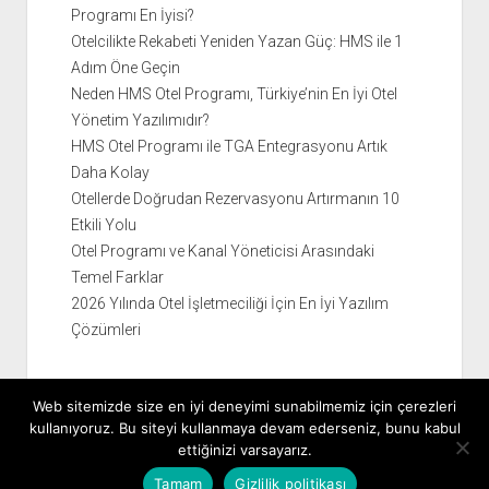
Programı En İyisi?
Otelcilikte Rekabeti Yeniden Yazan Güç: HMS ile 1
Adım Öne Geçin
Neden HMS Otel Programı, Türkiye’nin En İyi Otel
Yönetim Yazılımıdır?
HMS Otel Programı ile TGA Entegrasyonu Artık
Daha Kolay
Otellerde Doğrudan Rezervasyonu Artırmanın 10
Etkili Yolu
Otel Programı ve Kanal Yöneticisi Arasındaki
Temel Farklar
2026 Yılında Otel İşletmeciliği İçin En İyi Yazılım
Çözümleri
Web sitemizde size en iyi deneyimi sunabilmemiz için çerezleri
kullanıyoruz. Bu siteyi kullanmaya devam ederseniz, bunu kabul
ettiğinizi varsayarız.
Tamam
Gizlilik politikası