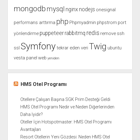
mongodb
mysql
nginx
nodejs
onesignal
php
performans arttırma
Phpmyadmin
phpstrom
port
redis
puppeteer
rabbitmq
yönlendirme
remove
ssh
Symfony
Twig
ssl
tekrar eden veri
ubuntu
vesta panel
web
yeniden
HMS Otel Programı
Otellere Çalışan Başına SGK Prim Desteği Geldi
HMS Otel Programı Nedir ve Neden Diğerlerinden
Daha İyidir?
Oteller İçin Hotspotmaster: HMS Otel Programı
Avantajları
Resort Otellerin Yeni Gözdesi: Neden HMS Otel