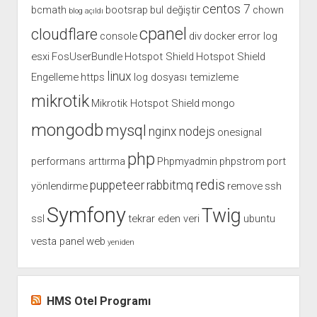
centos 7
bcmath
bootsrap
bul değiştir
chown
blog açıldı
cpanel
cloudflare
console
div
docker
error log
esxi
FosUserBundle
Hotspot Shield
Hotspot Shield
linux
Engelleme
https
log dosyası temizleme
mikrotik
Mikrotik Hotspot Shield
mongo
mongodb
mysql
nginx
nodejs
onesignal
php
performans arttırma
Phpmyadmin
phpstrom
port
redis
puppeteer
rabbitmq
yönlendirme
remove
ssh
Symfony
Twig
ssl
tekrar eden veri
ubuntu
vesta panel
web
yeniden
HMS Otel Programı