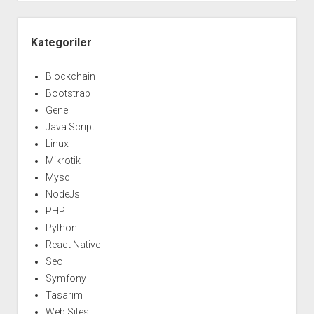
Yan
Menü
Kategoriler
Blockchain
Bootstrap
Genel
Java Script
Linux
Mikrotik
Mysql
NodeJs
PHP
Python
React Native
Seo
Symfony
Tasarım
Web Sitesi