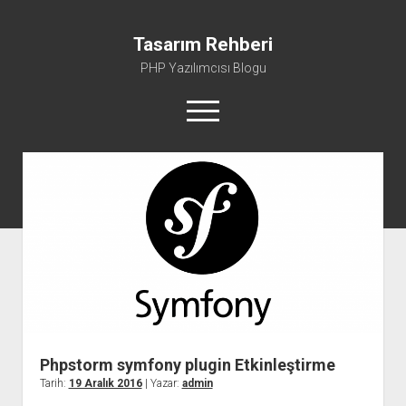
Tasarım Rehberi
PHP Yazılımcısı Blogu
menüyü
aç
Gizlilik Politikası
Hakkımda
Phpstorm symfony plugin Etkinleştirme
Tarih:
19 Aralık 2016
| Yazar:
admin