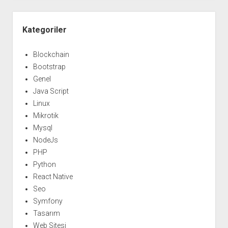
Yan
Menü
Kategoriler
Blockchain
Bootstrap
Genel
Java Script
Linux
Mikrotik
Mysql
NodeJs
PHP
Python
React Native
Seo
Symfony
Tasarım
Web Sitesi