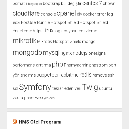
centos 7
bcmath
bootsrap
bul değiştir
chown
blog açıldı
cpanel
cloudflare
console
div
docker
error log
esxi
FosUserBundle
Hotspot Shield
Hotspot Shield
linux
Engelleme
https
log dosyası temizleme
mikrotik
Mikrotik Hotspot Shield
mongo
mongodb
mysql
nginx
nodejs
onesignal
php
performans arttırma
Phpmyadmin
phpstrom
port
redis
puppeteer
rabbitmq
yönlendirme
remove
ssh
Symfony
Twig
ssl
tekrar eden veri
ubuntu
vesta panel
web
yeniden
HMS Otel Programı