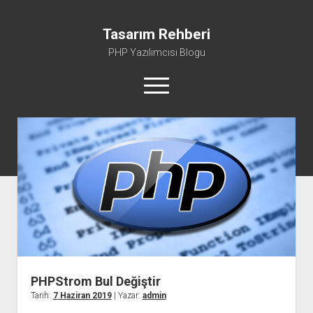
Tasarım Rehberi
PHP Yazılımcısı Blogu
menüyü
aç
Gizlilik Politikası
Hakkımda
PHPStrom Bul Değiştir
Tarih:
7 Haziran 2019
| Yazar:
admin