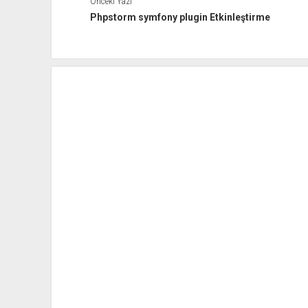
Önceki Yazı
Phpstorm symfony plugin Etkinleştirme