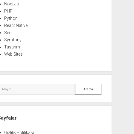
NodeJs
PHP
Python
React Native
Seo
Symfony
Tasarım
Web Sitesi
Arama
Sayfalar
Gizlilik Politikası