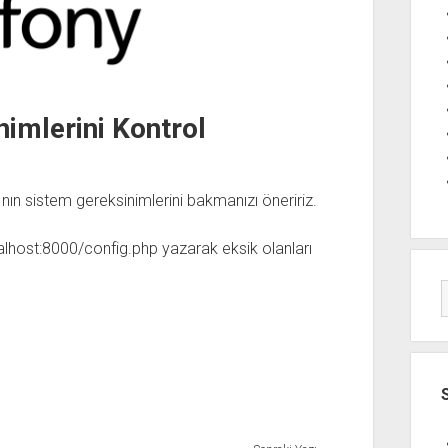
imlerini Kontrol
 sistem gereksinimlerini bakmanızı öneririz.
calhost:8000/config.php yazarak eksik olanları