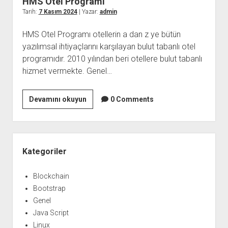
HMS Otel Programı
Tarih:
7 Kasım 2024
| Yazar:
admin
HMS Otel Programı otellerin a dan z ye bütün
yazılımsal ihtiyaçlarını karşılayan bulut tabanlı otel
programıdır. 2010 yılından beri otellere bulut tabanlı
hizmet vermekte. Genel…
HMS
Devamını okuyun
0 Comments
Otel
Programı
Yan
Menü
Kategoriler
Blockchain
Bootstrap
Genel
Java Script
Linux