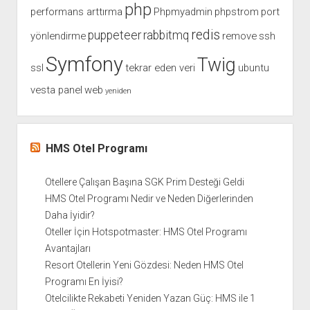
php
performans arttırma
Phpmyadmin
phpstrom
port
redis
puppeteer
rabbitmq
yönlendirme
remove
ssh
Symfony
Twig
ssl
tekrar eden veri
ubuntu
vesta panel
web
yeniden
HMS Otel Programı
Otellere Çalışan Başına SGK Prim Desteği Geldi
HMS Otel Programı Nedir ve Neden Diğerlerinden
Daha İyidir?
Oteller İçin Hotspotmaster: HMS Otel Programı
Avantajları
Resort Otellerin Yeni Gözdesi: Neden HMS Otel
Programı En İyisi?
Otelcilikte Rekabeti Yeniden Yazan Güç: HMS ile 1