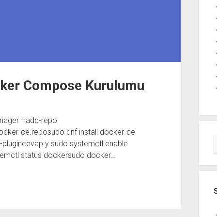
cker Compose Kurulumu
anager –add-repo
cker-ce.reposudo dnf install docker-ce
-plugincevap y sudo systemctl enable
temctl status dockersudo docker…