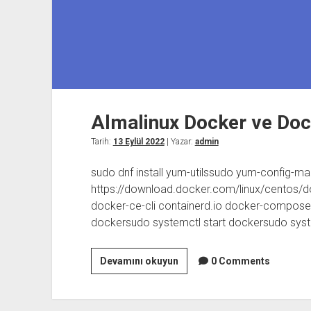
Almalinux Docker ve Do
Tarih:
13 Eylül 2022
| Yazar:
admin
sudo dnf install yum-utilssudo yum-config-m
https://download.docker.com/linux/centos/do
docker-ce-cli containerd.io docker-compose
dockersudo systemctl start dockersudo sys
Almalinux
Devamını okuyun
0 Comments
Docker
ve
Docker