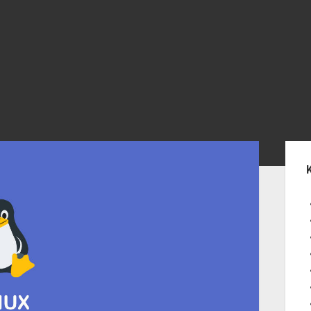
Yan
Me