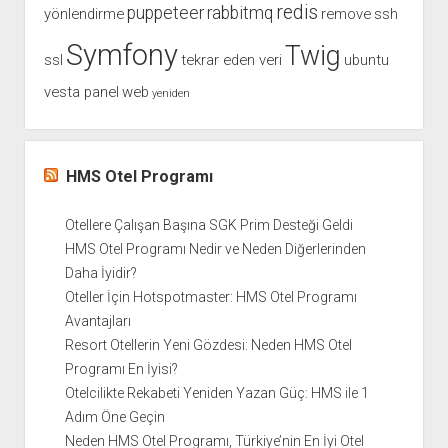
redis
puppeteer
rabbitmq
yönlendirme
remove
ssh
Symfony
Twig
ssl
tekrar eden veri
ubuntu
vesta panel
web
yeniden
HMS Otel Programı
Otellere Çalışan Başına SGK Prim Desteği Geldi
HMS Otel Programı Nedir ve Neden Diğerlerinden
Daha İyidir?
Oteller İçin Hotspotmaster: HMS Otel Programı
Avantajları
Resort Otellerin Yeni Gözdesi: Neden HMS Otel
Programı En İyisi?
Otelcilikte Rekabeti Yeniden Yazan Güç: HMS ile 1
Adım Öne Geçin
Neden HMS Otel Programı, Türkiye’nin En İyi Otel