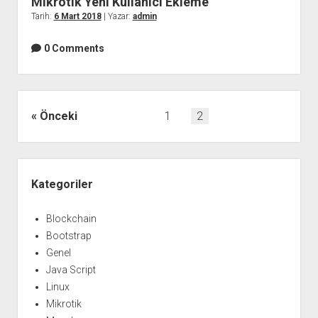
Mikrotik Yeni Kullanıcı Ekleme
Tarih:
6 Mart 2018
| Yazar:
admin
0 Comments
Yazı
Önceki
1
2
sayfalaması
Yan
Menü
Kategoriler
Blockchain
Bootstrap
Genel
Java Script
Linux
Mikrotik