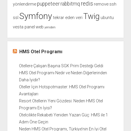
redis
puppeteer
rabbitmq
yönlendirme
remove
ssh
Symfony
Twig
ssl
tekrar eden veri
ubuntu
vesta panel
web
yeniden
HMS Otel Programı
Otellere Çalışan Başına SGK Prim Desteği Geldi
HMS Otel Programı Nedir ve Neden Diğerlerinden
Daha İyidir?
Oteller İçin Hotspotmaster: HMS Otel Programı
Avantajları
Resort Otellerin Yeni Gözdesi: Neden HMS Otel
Programı En İyisi?
Otelcilikte Rekabeti Yeniden Yazan Güç: HMS ile 1
Adım Öne Geçin
Neden HMS Otel Programı, Türkiye’nin En İyi Otel