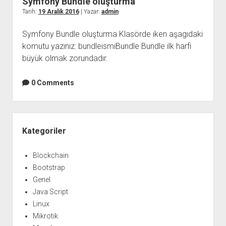
Symfony Bundle oluşturma
Tarih:
19 Aralık 2016
| Yazar:
admin
Symfony Bundle oluşturma Klasörde iken aşagıdaki
komutu yazınız: bundleismiBundle Bundle ilk harfi
büyük olmak zorundadır.
0 Comments
Yan
Menü
Kategoriler
Blockchain
Bootstrap
Genel
Java Script
Linux
Mikrotik