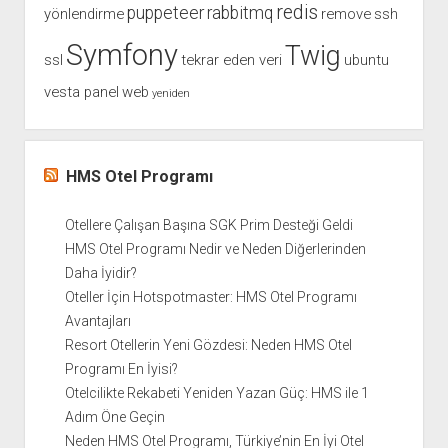
redis
puppeteer
rabbitmq
yönlendirme
remove
ssh
Symfony
Twig
ssl
tekrar eden veri
ubuntu
vesta panel
web
yeniden
HMS Otel Programı
Otellere Çalışan Başına SGK Prim Desteği Geldi
HMS Otel Programı Nedir ve Neden Diğerlerinden
Daha İyidir?
Oteller İçin Hotspotmaster: HMS Otel Programı
Avantajları
Resort Otellerin Yeni Gözdesi: Neden HMS Otel
Programı En İyisi?
Otelcilikte Rekabeti Yeniden Yazan Güç: HMS ile 1
Adım Öne Geçin
Neden HMS Otel Programı, Türkiye’nin En İyi Otel