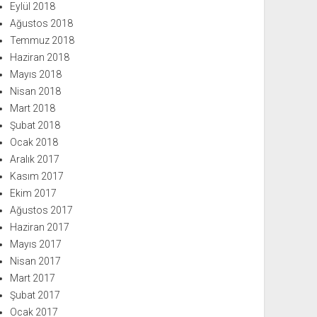
Eylül 2018
Ağustos 2018
Temmuz 2018
Haziran 2018
Mayıs 2018
Nisan 2018
Mart 2018
Şubat 2018
Ocak 2018
Aralık 2017
Kasım 2017
Ekim 2017
Ağustos 2017
Haziran 2017
Mayıs 2017
Nisan 2017
Mart 2017
Şubat 2017
Ocak 2017