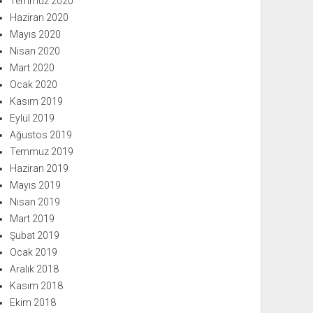
Temmuz 2020
Haziran 2020
Mayıs 2020
Nisan 2020
Mart 2020
Ocak 2020
Kasım 2019
Eylül 2019
Ağustos 2019
Temmuz 2019
Haziran 2019
Mayıs 2019
Nisan 2019
Mart 2019
Şubat 2019
Ocak 2019
Aralık 2018
Kasım 2018
Ekim 2018