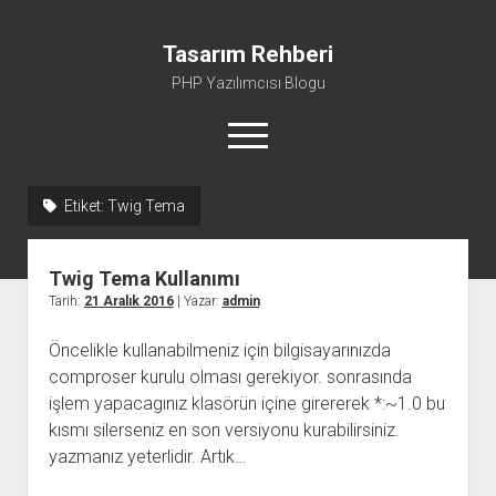
Tasarım Rehberi
PHP Yazılımcısı Blogu
menüyü
aç
Etiket:
Twig Tema
Gizlilik Politikası
Hakkımda
Twig Tema Kullanımı
Tarih:
21 Aralık 2016
| Yazar:
admin
Öncelikle kullanabilmeniz için bilgisayarınızda
comproser kurulu olması gerekiyor. sonrasında
işlem yapacagınız klasörün içine girererek *:~1.0 bu
kısmı silerseniz en son versiyonu kurabilirsiniz.
yazmanız yeterlidir. Artık…