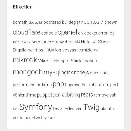
Etiketler
centos 7
bcmath
bootsrap
bul değiştir
chown
blog açıldı
cpanel
cloudflare
console
div
docker
error log
esxi
FosUserBundle
Hotspot Shield
Hotspot Shield
linux
Engelleme
https
log dosyası temizleme
mikrotik
Mikrotik Hotspot Shield
mongo
mongodb
mysql
nginx
nodejs
onesignal
php
performans arttırma
Phpmyadmin
phpstrom
port
redis
puppeteer
rabbitmq
yönlendirme
remove
ssh
Symfony
Twig
ssl
tekrar eden veri
ubuntu
vesta panel
web
yeniden