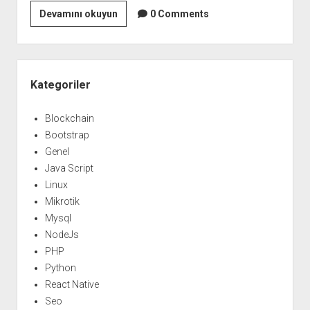
Twig
Devamını okuyun
0 Comments
Tema
Kullanımı
Yan
Menü
Kategoriler
Blockchain
Bootstrap
Genel
Java Script
Linux
Mikrotik
Mysql
NodeJs
PHP
Python
React Native
Seo