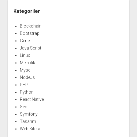
Yan
Menü
Kategoriler
Blockchain
Bootstrap
Genel
Java Script
Linux
Mikrotik
Mysql
NodeJs
PHP
Python
React Native
Seo
Symfony
Tasarım
Web Sitesi