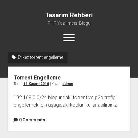
Tasarım Rehberi
PHP Yazılımcısı Blogu
menüyü
aç
Etiket:
torrent engelleme
Gizlilik Politikası
Hakkımda
Torrent Engelleme
Tarih:
11 Kasım 2016
| Yazar:
admin
192.168.0.0/24 blogundaki torrent ve p2p trafigi
engellemek için aşagıdaki kodları kullanabilirsiniz.
0 Comments