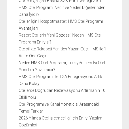
Otellere Çalışan Başına SGK Prim Desteği Geldi
HMS Otel Programı Nedir ve Neden Diğerlerinden
Daha İyidir?
Oteller İçin Hotspotmaster: HMS Otel Programı
Avantajları
Resort Otellerin Yeni Gözdesi: Neden HMS Otel
Programı En İyisi?
Otelcilikte Rekabeti Yeniden Yazan Güç: HMS ile 1
Adım Öne Geçin
Neden HMS Otel Programı, Türkiye’nin En İyi Otel
Yönetim Yazılımıdır?
HMS Otel Programı ile TGA Entegrasyonu Artık
Daha Kolay
Otellerde Doğrudan Rezervasyonu Artırmanın 10
Etkili Yolu
Otel Programı ve Kanal Yöneticisi Arasındaki
Temel Farklar
2026 Yılında Otel İşletmeciliği İçin En İyi Yazılım
Çözümleri