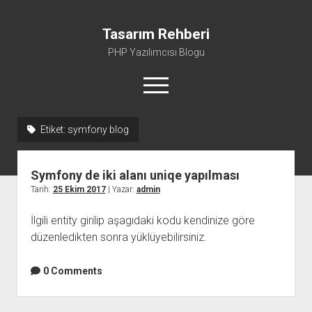
Tasarım Rehberi
PHP Yazılımcısı Blogu
menüyü
aç
Etiket:
symfony blog
Gizlilik Politikası
Hakkımda
Symfony de iki alanı uniqe yapılması
Tarih:
25 Ekim 2017
| Yazar:
admin
İlgili entity girilip aşagıdaki kodu kendinize göre
düzenledikten sonra yüklüyebilirsiniz.
0 Comments