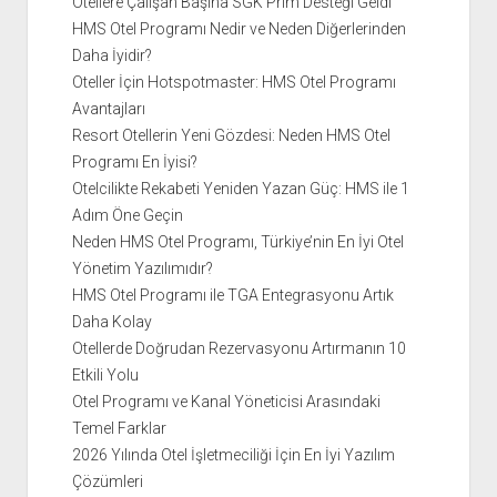
Otellere Çalışan Başına SGK Prim Desteği Geldi
HMS Otel Programı Nedir ve Neden Diğerlerinden
Daha İyidir?
Oteller İçin Hotspotmaster: HMS Otel Programı
Avantajları
Resort Otellerin Yeni Gözdesi: Neden HMS Otel
Programı En İyisi?
Otelcilikte Rekabeti Yeniden Yazan Güç: HMS ile 1
Adım Öne Geçin
Neden HMS Otel Programı, Türkiye’nin En İyi Otel
Yönetim Yazılımıdır?
HMS Otel Programı ile TGA Entegrasyonu Artık
Daha Kolay
Otellerde Doğrudan Rezervasyonu Artırmanın 10
Etkili Yolu
Otel Programı ve Kanal Yöneticisi Arasındaki
Temel Farklar
2026 Yılında Otel İşletmeciliği İçin En İyi Yazılım
Çözümleri