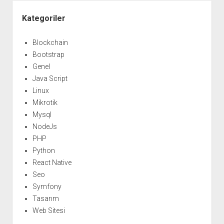
Yan
Menü
Kategoriler
Blockchain
Bootstrap
Genel
Java Script
Linux
Mikrotik
Mysql
NodeJs
PHP
Python
React Native
Seo
Symfony
Tasarım
Web Sitesi