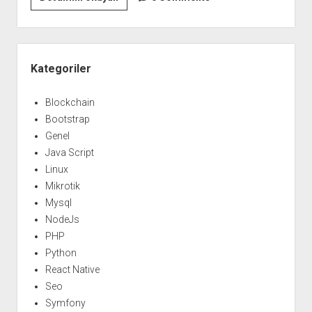
kullanıcı
sahipliği
belirleme
Yan
Menü
Kategoriler
Blockchain
Bootstrap
Genel
Java Script
Linux
Mikrotik
Mysql
NodeJs
PHP
Python
React Native
Seo
Symfony