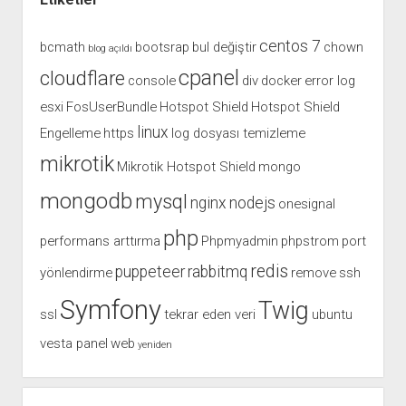
centos 7
bcmath
bootsrap
bul değiştir
chown
blog açıldı
cpanel
cloudflare
console
div
docker
error log
esxi
FosUserBundle
Hotspot Shield
Hotspot Shield
linux
Engelleme
https
log dosyası temizleme
mikrotik
Mikrotik Hotspot Shield
mongo
mongodb
mysql
nginx
nodejs
onesignal
php
performans arttırma
Phpmyadmin
phpstrom
port
redis
puppeteer
rabbitmq
yönlendirme
remove
ssh
Symfony
Twig
ssl
tekrar eden veri
ubuntu
vesta panel
web
yeniden