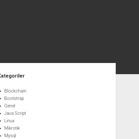
nü
Kategoriler
Blockchain
Bootstrap
Genel
Java Script
Linux
Mikrotik
Mysql