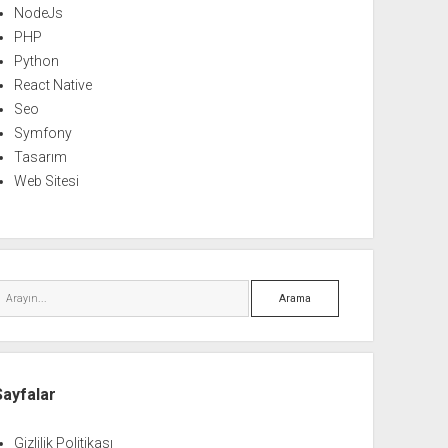
NodeJs
PHP
Python
React Native
Seo
Symfony
Tasarım
Web Sitesi
Arama
Sayfalar
Gizlilik Politikası