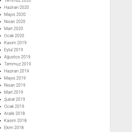
Temmuz 2020
Haziran 2020
Mayıs 2020
Nisan 2020
Mart 2020
Ocak 2020
Kasım 2019
Eylül 2019
Ağustos 2019
Temmuz 2019
Haziran 2019
Mayıs 2019
Nisan 2019
Mart 2019
Şubat 2019
Ocak 2019
Aralık 2018
Kasım 2018
Ekim 2018