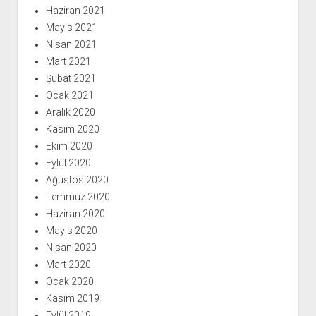
Haziran 2021
Mayıs 2021
Nisan 2021
Mart 2021
Şubat 2021
Ocak 2021
Aralık 2020
Kasım 2020
Ekim 2020
Eylül 2020
Ağustos 2020
Temmuz 2020
Haziran 2020
Mayıs 2020
Nisan 2020
Mart 2020
Ocak 2020
Kasım 2019
Eylül 2019