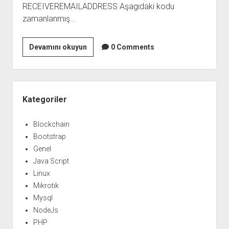
RECEIVEREMAILADDRESS Aşagıdaki kodu
zamanlanmış…
Mikrotik
Devamını okuyun
0 Comments
Gmail
Hesabına
Yedekleme
Yan
Menü
Kategoriler
Blockchain
Bootstrap
Genel
Java Script
Linux
Mikrotik
Mysql
NodeJs
PHP