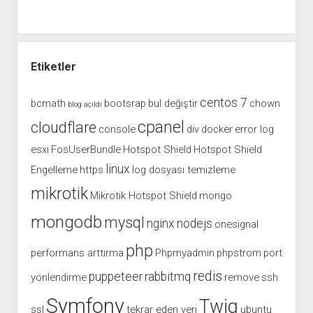
Etiketler
centos 7
bcmath
bootsrap
bul değiştir
chown
blog açıldı
cpanel
cloudflare
console
div
docker
error log
esxi
FosUserBundle
Hotspot Shield
Hotspot Shield
linux
Engelleme
https
log dosyası temizleme
mikrotik
Mikrotik Hotspot Shield
mongo
mongodb
mysql
nginx
nodejs
onesignal
php
performans arttırma
Phpmyadmin
phpstrom
port
redis
puppeteer
rabbitmq
yönlendirme
remove
ssh
Symfony
Twig
ssl
tekrar eden veri
ubuntu