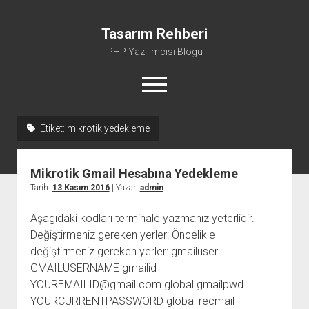
Tasarım Rehberi
PHP Yazılımcısı Blogu
menüyü
aç
Etiket:
mikrotik yedekleme
Gizlilik Politikası
Hakkımda
Mikrotik Gmail Hesabına Yedekleme
Tarih:
13 Kasım 2016
| Yazar:
admin
Aşagıdaki kodları terminale yazmanız yeterlidir.
Değiştirmeniz gereken yerler: Öncelikle
değiştirmeniz gereken yerler: gmailuser
GMAILUSERNAME gmailid
YOUREMAILID@gmail.com global gmailpwd
YOURCURRENTPASSWORD global recmail