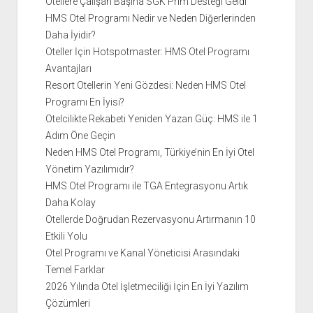
Otellere Çalışan Başına SGK Prim Desteği Geldi
HMS Otel Programı Nedir ve Neden Diğerlerinden
Daha İyidir?
Oteller İçin Hotspotmaster: HMS Otel Programı
Avantajları
Resort Otellerin Yeni Gözdesi: Neden HMS Otel
Programı En İyisi?
Otelcilikte Rekabeti Yeniden Yazan Güç: HMS ile 1
Adım Öne Geçin
Neden HMS Otel Programı, Türkiye’nin En İyi Otel
Yönetim Yazılımıdır?
HMS Otel Programı ile TGA Entegrasyonu Artık
Daha Kolay
Otellerde Doğrudan Rezervasyonu Artırmanın 10
Etkili Yolu
Otel Programı ve Kanal Yöneticisi Arasındaki
Temel Farklar
2026 Yılında Otel İşletmeciliği İçin En İyi Yazılım
Çözümleri