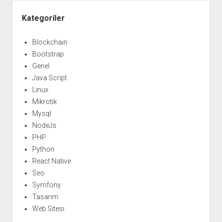
Yan
Menü
Kategoriler
Blockchain
Bootstrap
Genel
Java Script
Linux
Mikrotik
Mysql
NodeJs
PHP
Python
React Native
Seo
Symfony
Tasarım
Web Sitesi