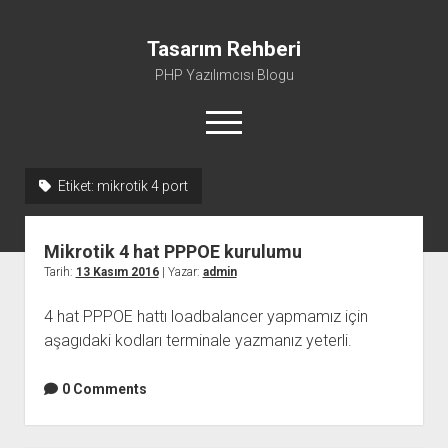
Tasarım Rehberi
PHP Yazılımcısı Blogu
menüyü
aç
Etiket:
mikrotik 4 port
Gizlilik Politikası
Hakkımda
Mikrotik 4 hat PPPOE kurulumu
Tarih:
13 Kasım 2016
| Yazar:
admin
4 hat PPPOE hattı loadbalancer yapmamız için
aşagıdaki kodları terminale yazmanız yeterli.
0 Comments