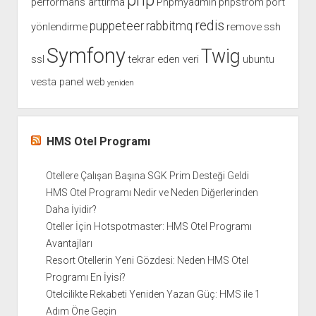
php
performans arttırma
Phpmyadmin
phpstrom
port
redis
puppeteer
rabbitmq
yönlendirme
remove
ssh
Symfony
Twig
ssl
tekrar eden veri
ubuntu
vesta panel
web
yeniden
HMS Otel Programı
Otellere Çalışan Başına SGK Prim Desteği Geldi
HMS Otel Programı Nedir ve Neden Diğerlerinden
Daha İyidir?
Oteller İçin Hotspotmaster: HMS Otel Programı
Avantajları
Resort Otellerin Yeni Gözdesi: Neden HMS Otel
Programı En İyisi?
Otelcilikte Rekabeti Yeniden Yazan Güç: HMS ile 1
Adım Öne Geçin