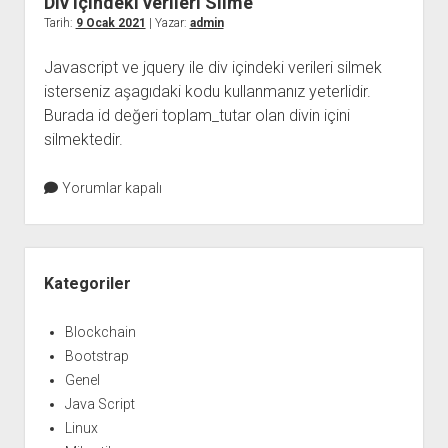
Div içindeki verileri Silme
Tarih:
9 Ocak 2021
| Yazar:
admin
Javascript ve jquery ile div içindeki verileri silmek
isterseniz aşagıdaki kodu kullanmanız yeterlidir.
Burada id değeri toplam_tutar olan divin içini
silmektedir.
Yorumlar kapalı
Yan
Menü
Kategoriler
Blockchain
Bootstrap
Genel
Java Script
Linux