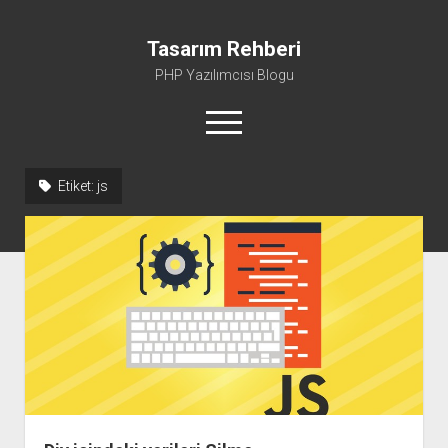
Tasarım Rehberi
PHP Yazılımcısı Blogu
menüyü
aç
Etiket:
js
Gizlilik Politikası
Hakkımda