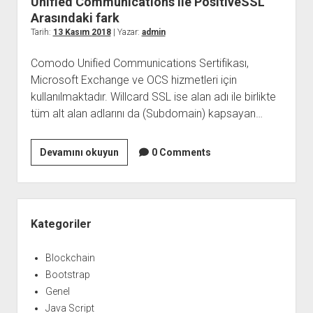
Unified Communications ile PositiveSSL
Arasındaki fark
Tarih:
13 Kasım 2018
| Yazar:
admin
Comodo Unified Communications Sertifikası,
Microsoft Exchange ve OCS hizmetleri için
kullanılmaktadır. Willcard SSL ise alan adı ile birlikte
tüm alt alan adlarını da (Subdomain) kapsayan…
Unified
Devamını okuyun
0 Comments
Communications
ile
PositiveSSL
Yan
Arasındaki
Menü
Kategoriler
fark
Blockchain
Bootstrap
Genel
Java Script