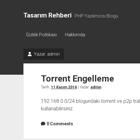
Tasarım Rehberi
PHP Yazılımcısı Blogu
Gizlilik Politikası
Hakkımda
Yazar:
admin
Torrent Engelleme
Tarih:
11 Kasım 2016
| Yazar:
admin
192.168.0.0/24 blogundaki torrent ve p2p traf
kullanabilirsiniz.
0 Comments