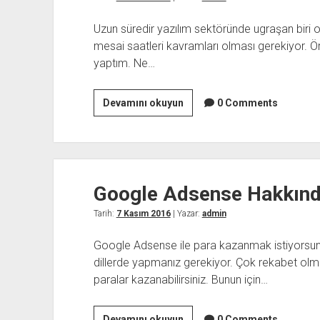
Uzun süredir yazılım sektöründe ugraşan biri 
mesai saatleri kavramları olması gerekiyor. Ör
yaptım. Ne…
Ne
Devamını okuyun
0 Comments
Üzerine
Yazılım
Yapmalıyım?
Google Adsense Hakkın
Tarih:
7 Kasım 2016
| Yazar:
admin
Google Adsense ile para kazanmak istiyorsun
dillerde yapmanız gerekiyor. Çok rekabet olm
paralar kazanabilirsiniz. Bunun için…
Google
Devamını okuyun
0 Comments