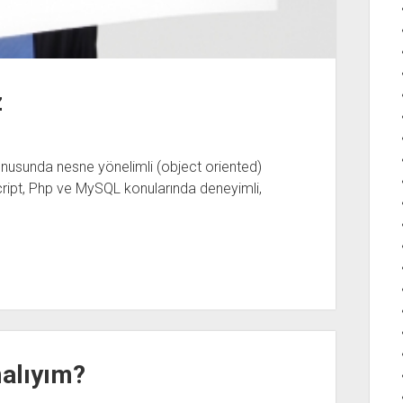
z
onusunda nesne yönelimli (object oriented)
ipt, Php ve MySQL konularında deneyimli,
alıyım?