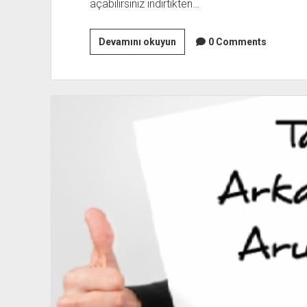
açabilirsiniz indirtikten…
Mikrotik
Devamını okuyun
0 Comments
Kullanıcıları
Yedekleme