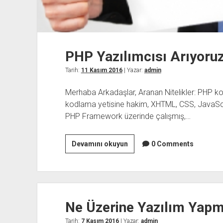
PHP Yazılımcısı Arıyoru
Tarih:
11 Kasım 2016
| Yazar:
admin
Merhaba Arkadaşlar, Aranan Nitelikler: PHP k
kodlama yetisine hakim, XHTML, CSS, JavaScr
PHP Framework üzerinde çalışmış,…
PHP
Devamını okuyun
0 Comments
Yazılımcısı
Arıyoruz
Ne Üzerine Yazılım Yapm
Tarih:
7 Kasım 2016
| Yazar:
admin