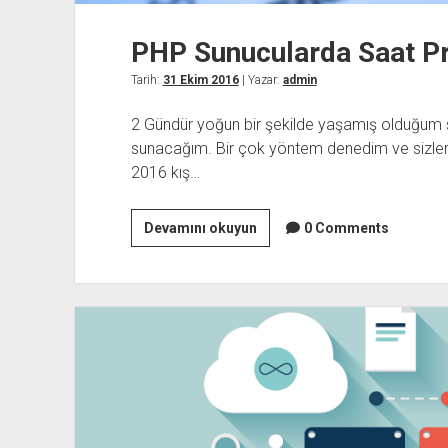
PHP Sunucularda Saat P
Tarih:
31 Ekim 2016
| Yazar:
admin
2 Gündür yoğun bir şekilde yaşamış olduğum s
sunacağım. Bir çok yöntem denedim ve sizler
2016 kış…
PHP
Devamını okuyun
0 Comments
Sunucularda
Saat
Problemi