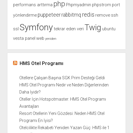
php
performans arttırma
Phpmyadmin
phpstrom
port
redis
puppeteer
rabbitmq
yönlendirme
remove
ssh
Symfony
Twig
ssl
tekrar eden veri
ubuntu
vesta panel
web
yeniden
HMS Otel Programı
Otellere Çalışan Başına SGK Prim Desteği Geldi
HMS Otel Programı Nedir ve Neden Diğerlerinden
Daha İyidir?
Oteller İçin Hotspotmaster: HMS Otel Programı
Avantajları
Resort Otellerin Yeni Gözdesi: Neden HMS Otel
Programı En İyisi?
Otelcilikte Rekabeti Yeniden Yazan Güç: HMS ile 1