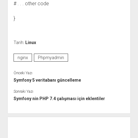
# . . . other code
}
Tarih:
Linux
nginx
Phpmyadmin
Önceki Yazı
Symfony 5 veritabanı güncelleme
Sonraki Yazı
Symfony nin PHP 7.4 çalışması için eklentiler