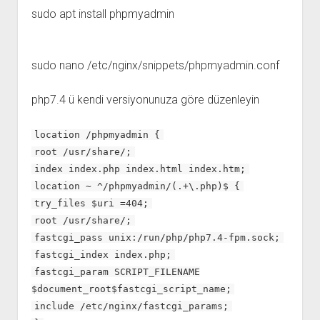
sudo apt install phpmyadmin
sudo nano /etc/nginx/snippets/phpmyadmin.conf
php7.4 ü kendi versiyonunuza göre düzenleyin
location /phpmyadmin {
root /usr/share/;
index index.php index.html index.htm;
location ~ ^/phpmyadmin/(.+\.php)$ {
try_files $uri =404;
root /usr/share/;
fastcgi_pass unix:/run/php/php7.4-fpm.sock;
fastcgi_index index.php;
fastcgi_param SCRIPT_FILENAME
$document_root$fastcgi_script_name;
include /etc/nginx/fastcgi_params;