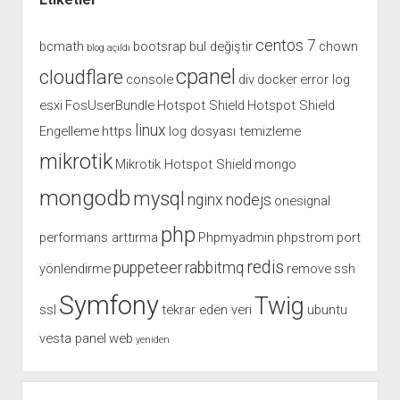
centos 7
bcmath
bootsrap
bul değiştir
chown
blog açıldı
cpanel
cloudflare
console
div
docker
error log
esxi
FosUserBundle
Hotspot Shield
Hotspot Shield
linux
Engelleme
https
log dosyası temizleme
mikrotik
Mikrotik Hotspot Shield
mongo
mongodb
mysql
nginx
nodejs
onesignal
php
performans arttırma
Phpmyadmin
phpstrom
port
redis
puppeteer
rabbitmq
yönlendirme
remove
ssh
Symfony
Twig
ssl
tekrar eden veri
ubuntu
vesta panel
web
yeniden