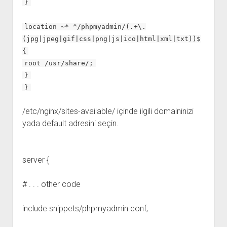
}
location ~* ^/phpmyadmin/(.+\.
(jpg|jpeg|gif|css|png|js|ico|html|xml|txt))$
{
root /usr/share/;
}
}
/etc/nginx/sites-available/ içinde ilgili domaininizi
yada default adresini seçin.
server {
# . . . other code
include snippets/phpmyadmin.conf;