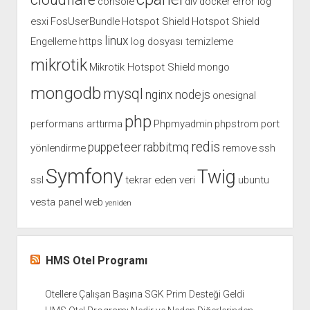
console
div
docker
error log
esxi
FosUserBundle
Hotspot Shield
Hotspot Shield
linux
Engelleme
https
log dosyası temizleme
mikrotik
Mikrotik Hotspot Shield
mongo
mongodb
mysql
nginx
nodejs
onesignal
php
performans arttırma
Phpmyadmin
phpstrom
port
redis
puppeteer
rabbitmq
yönlendirme
remove
ssh
Symfony
Twig
ssl
tekrar eden veri
ubuntu
vesta panel
web
yeniden
HMS Otel Programı
Otellere Çalışan Başına SGK Prim Desteği Geldi