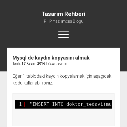
Tasarım Rehberi
PHP Yazılımcısı Blogu
menüyü
aç
Mysql de kaydın kopyasını almak
Gizlilik Politikası
Tarih:
17 Kasım 2016
| Yazar:
admin
Hakkımda
Eğer 1 tablodaki kaydın kopyalamak için aşagıdaki
kodu kullanabilirsiniz.
1
"INSERT INTO doktor_tedavi(musteri