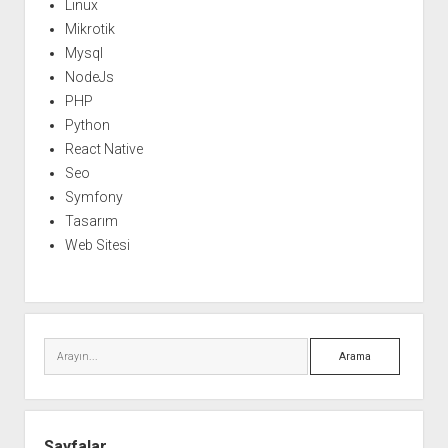
Linux
Mikrotik
Mysql
NodeJs
PHP
Python
React Native
Seo
Symfony
Tasarım
Web Sitesi
Arama
Sayfalar