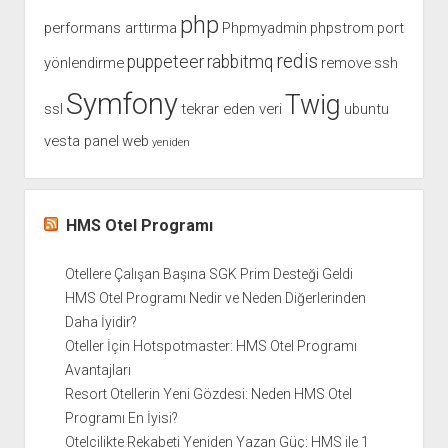
php
performans arttırma
Phpmyadmin
phpstrom
port
redis
puppeteer
rabbitmq
yönlendirme
remove
ssh
Symfony
Twig
ssl
tekrar eden veri
ubuntu
vesta panel
web
yeniden
HMS Otel Programı
Otellere Çalışan Başına SGK Prim Desteği Geldi
HMS Otel Programı Nedir ve Neden Diğerlerinden
Daha İyidir?
Oteller İçin Hotspotmaster: HMS Otel Programı
Avantajları
Resort Otellerin Yeni Gözdesi: Neden HMS Otel
Programı En İyisi?
Otelcilikte Rekabeti Yeniden Yazan Güç: HMS ile 1