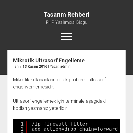
Tasarım Rehberi
PHP Yazılımcısı Blogu
menüyü
aç
Mikrotik Ultrasorf Engelleme
Gizlilik Politikası
Tarih:
13 Kasım 2016
| Yazar:
admin
Hakkımda
Mikrotik kullananların ortak problemi ultrasorf
engelliyememesidir.
Ultrasorf engellemek için terminale aşagıdaki
kodları yazmanız yeterlidir.
1
/ip firewall filter
2
add action=drop chain=forward comm