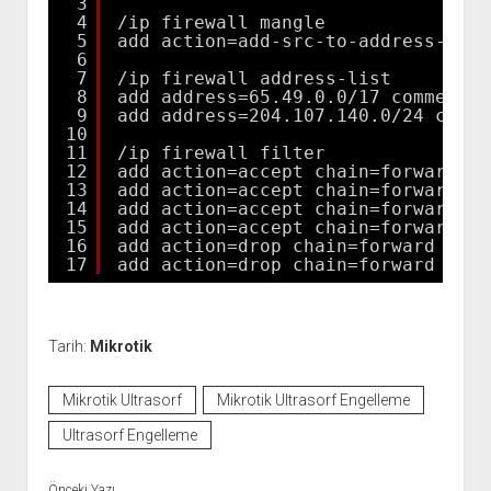
3
4
/ip firewall mangle
5
add action=add-src-to-address-list
6
7
/ip firewall address-list
8
add address=65.49.0.0/17 comment="
9
add address=204.107.140.0/24 comme
10
11
/ip firewall filter
12
add action=accept chain=forward co
13
add action=accept chain=forward co
14
add action=accept chain=forward co
15
add action=accept chain=forward co
16
add action=drop chain=forward comm
17
add action=drop chain=forward comm
Tarih:
Mikrotik
Mikrotik Ultrasorf
Mikrotik Ultrasorf Engelleme
Ultrasorf Engelleme
Önceki Yazı